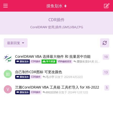
摸鱼划水
CDR插件
CorelDRAW 使用,插件,GMS,VBA,CPG
最新回复
CorelDRAW VBA 选择最大物件 和 批量居中功能
10
10
震惊长安D1犬
回复于
2025
摸鱼划水
CDR插件
学习资源
VBA编程语言
自己制作CDR图标 可更改颜色
13
13
如
毛小宇
回复于
2025年4月22日
摸鱼划水
CDR插件
兰雅CorelDRAW VBA 工具箱 工具栏导入 for X6-2022
5
5
条
V
89222250
回复于
2024年12月12日
摸鱼划水
CDR插件